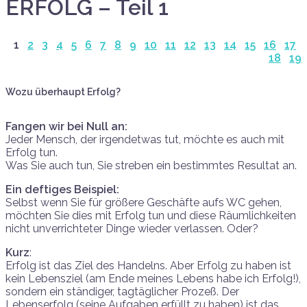
ERFOLG – Teil 1
1
2
3
4
5
6
7
8
9
10
11
12
13
14
15
16
17
18
19
Wozu überhaupt Erfolg?
Fangen wir bei Null an:
Jeder Mensch, der irgendetwas tut, möchte es auch mit
Erfolg tun.
Was Sie auch tun, Sie streben ein bestimmtes Resultat an.
Ein deftiges Beispiel:
Selbst wenn Sie für größere Geschäfte aufs WC gehen,
möchten Sie dies mit Erfolg tun und diese Räumlichkeiten
nicht unverrichteter Dinge wieder verlassen. Oder?
Kurz
:
Erfolg ist das Ziel des Handelns. Aber Erfolg zu haben ist
kein Lebensziel (am Ende meines Lebens habe ich Erfolg!),
sondern ein ständiger, tagtäglicher Prozeß. Der
Lebenserfolg (seine Aufgaben erfüllt zu haben) ist das