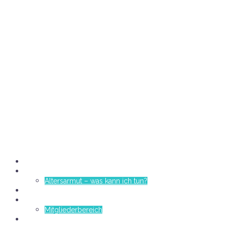
START
ERFOLG
Altersarmut – was kann ich tun?
Wann?
Kurzbewerbung
Mitgliederbereich
Kontakt/Impressum