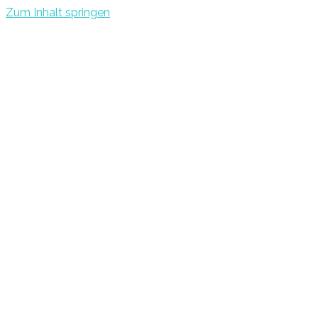
Zum Inhalt springen
Tobi-Kurz.de
Zusätzliches Einkommen Für Alle Menschen!