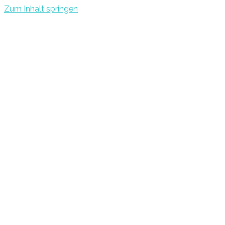
Zum Inhalt springen
Tobi-Kurz.de
Zusätzliches Einkommen Für Alle Menschen!