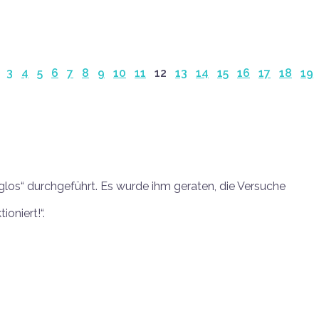
3
4
5
6
7
8
9
10
11
12
13
14
15
16
17
18
19
los“ durchgeführt. Es wurde ihm geraten, die Versuche
oniert!“.