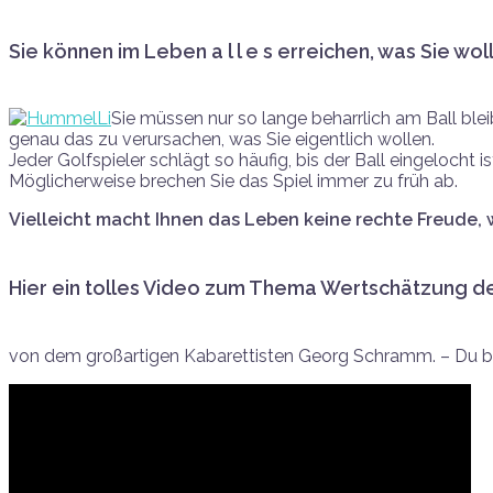
Sie können im Leben a l l e s erreichen, was Sie wol
Sie müssen nur so lange beharrlich am Ball blei
genau das zu verursachen, was Sie eigentlich wollen.
Jeder Golfspieler schlägt so häufig, bis der Ball eingelocht is
Möglicherweise brechen Sie das Spiel immer zu früh ab.
Vielleicht macht Ihnen das Leben keine rechte Freude, w
Hier ein tolles Video zum Thema Wertschätzung de
von dem großartigen Kabarettisten Georg Schramm. – Du bis